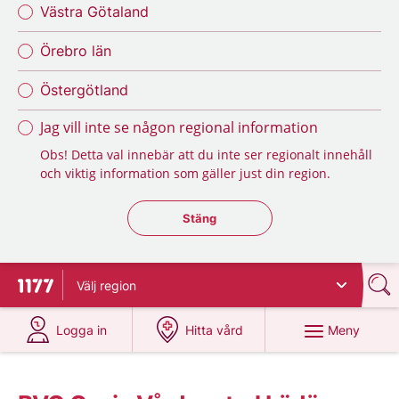
Västra Götaland
Örebro län
Östergötland
Jag vill inte se någon regional information
Obs! Detta val innebär att du inte ser regionalt innehåll
och viktig information som gäller just din region.
Stäng regionsväljaren
Stäng
Välj
region
Till startsidan för 1177
på 1177.se
på 1177.se
Meny
Logga in
Hitta vård