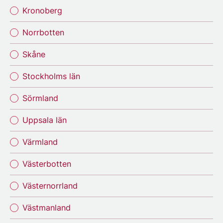
Kronoberg
Norrbotten
Skåne
Stockholms län
Sörmland
Uppsala län
Värmland
Västerbotten
Västernorrland
Västmanland