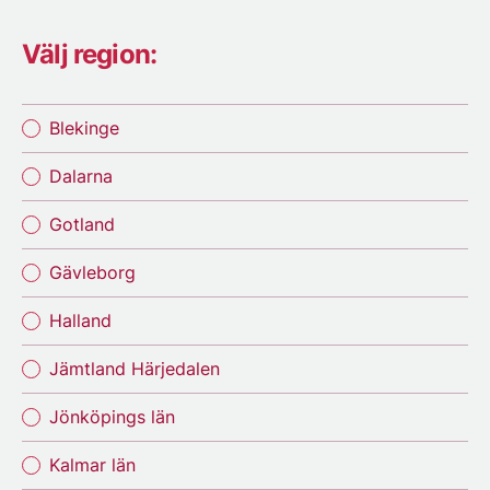
Välj region:
Blekinge
Dalarna
Gotland
Gävleborg
Halland
Jämtland Härjedalen
Jönköpings län
Kalmar län