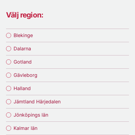
Välj region:
Blekinge
Dalarna
Gotland
Gävleborg
Halland
Jämtland Härjedalen
Jönköpings län
Kalmar län