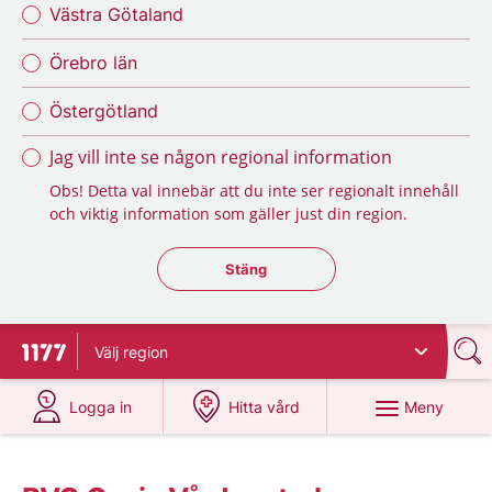
Västra Götaland
Örebro län
Östergötland
Jag vill inte se någon regional information
Obs! Detta val innebär att du inte ser regionalt innehåll
och viktig information som gäller just din region.
Stäng regionsväljaren
Stäng
Välj
region
Till startsidan för 1177
på 1177.se
på 1177.se
Meny
Logga in
Hitta vård