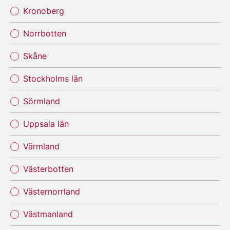
Kronoberg
Norrbotten
Skåne
Stockholms län
Sörmland
Uppsala län
Värmland
Västerbotten
Västernorrland
Västmanland