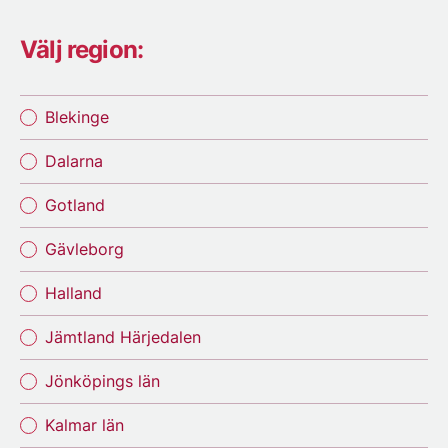
Välj region:
Blekinge
Dalarna
Gotland
Gävleborg
Halland
Jämtland Härjedalen
Jönköpings län
Kalmar län