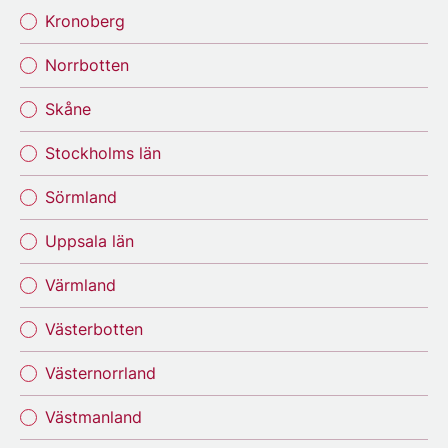
Kronoberg
Norrbotten
Skåne
Stockholms län
Sörmland
Uppsala län
Värmland
Västerbotten
Västernorrland
Västmanland