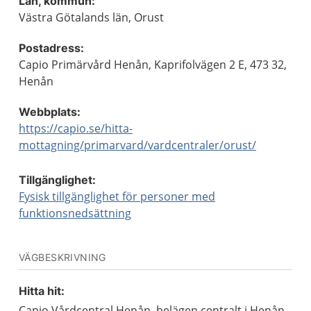
Län, kommun:
Västra Götalands län, Orust
Postadress:
Capio Primärvård Henån, Kaprifolvägen 2 E, 473 32,
Henån
Webbplats:
https://capio.se/hitta-
mottagning/primarvard/vardcentraler/orust/
Tillgänglighet:
Fysisk tillgänglighet för personer med
funktionsnedsättning
VÄGBESKRIVNING
Hitta hit:
Capio Vårdcentral Henån, belägen centralt i Henån.