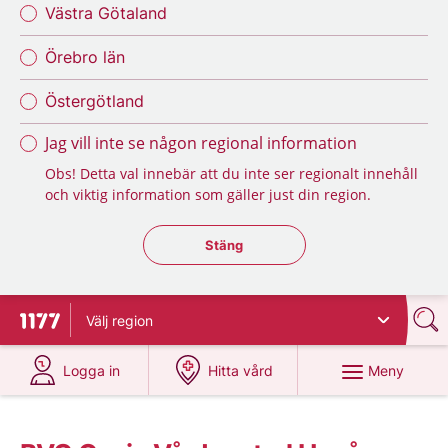
Västra Götaland
Örebro län
Östergötland
Jag vill inte se någon regional information
Obs! Detta val innebär att du inte ser regionalt innehåll
och viktig information som gäller just din region.
Stäng regionsväljaren
Stäng
Välj
region
Till startsidan för 1177
på 1177.se
på 1177.se
Meny
Logga in
Hitta vård