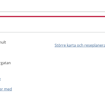
hult
Större karta och reseplaner
rgatan
e
ner med