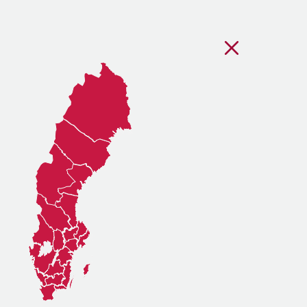
Stäng regionsvälj