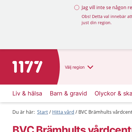
Jag vill inte se någon 
Obs! Detta val innebär att
just din region.
Till startsidan för 1177
Välj
region
Liv & hälsa
Barn & gravid
Olyckor & sk
Du är här:
Start
Hitta vård
BVC Brämhults vårdcent
BVC Brämhults vårdcentr