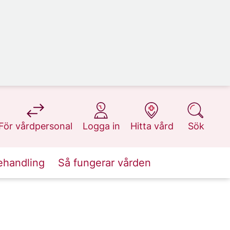
på 1177.se
på 1177.se
på 1177.se
på 1177.se
För vårdpersonal
Logga in
Hitta vård
Sök
ehandling
Så fungerar vården