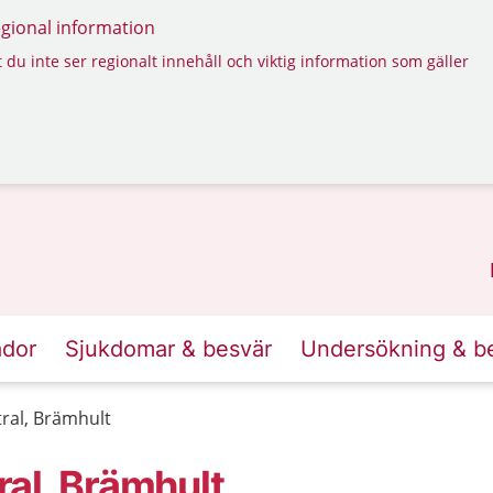
regional information
 du inte ser regionalt innehåll och viktig information som gäller
ador
Sjukdomar & besvär
Undersökning & b
ral, Brämhult
al, Brämhult