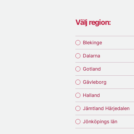
Välj region:
Blekinge
Dalarna
Gotland
Gävleborg
Halland
Jämtland Härjedalen
Jönköpings län