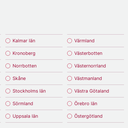
Kalmar län
Värmland
Kronoberg
Västerbotten
Norrbotten
Västernorrland
Skåne
Västmanland
Stockholms län
Västra Götaland
Sörmland
Örebro län
Uppsala län
Östergötland