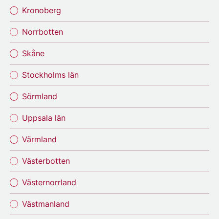
Kronoberg
Norrbotten
Skåne
Stockholms län
Sörmland
Uppsala län
Värmland
Västerbotten
Västernorrland
Västmanland