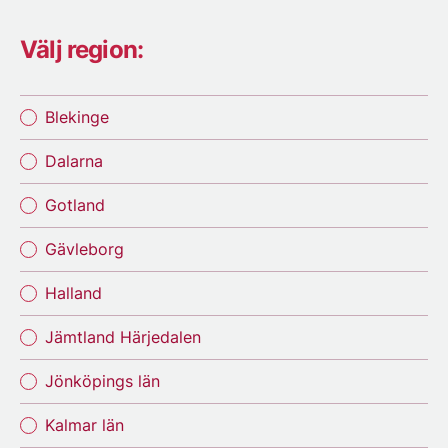
Välj region:
Blekinge
Dalarna
Gotland
Gävleborg
Halland
Jämtland Härjedalen
Jönköpings län
Kalmar län