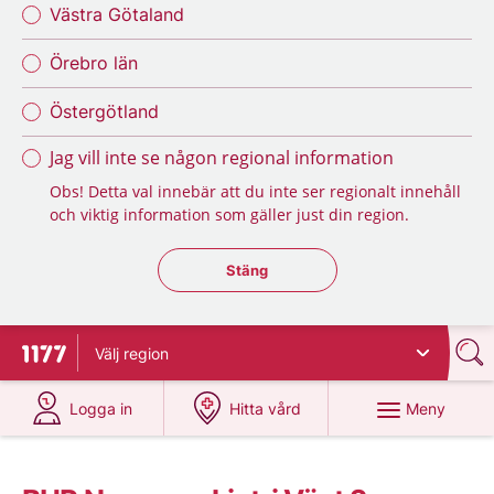
Västra Götaland
Örebro län
Östergötland
Jag vill inte se någon regional information
Obs! Detta val innebär att du inte ser regionalt innehåll
och viktig information som gäller just din region.
Stäng regionsväljaren
Stäng
Välj
region
Till startsidan för 1177
på 1177.se
på 1177.se
Meny
Logga in
Hitta vård