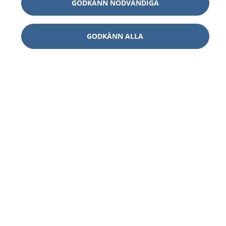
GODKÄNN NÖDVÄNDIGA
GODKÄNN ALLA
1177
–
tryggt om din hälsa och vård
På 1177.se får du råd om hälsa och information om
sjukdomar och vilka mottagningar du kan kontakta.