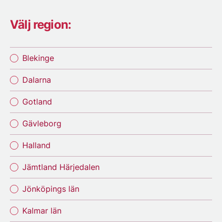
Välj region:
Blekinge
Dalarna
Gotland
Gävleborg
Halland
Jämtland Härjedalen
Jönköpings län
Kalmar län