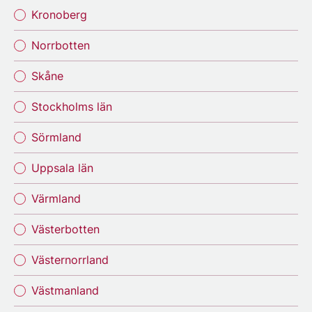
Kronoberg
Norrbotten
Skåne
Stockholms län
Sörmland
Uppsala län
Värmland
Västerbotten
Västernorrland
Västmanland