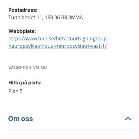
Postadress:
Tunnlandet 11, 168 36 BROMMA
Webbplats:
https://www.bup.se/hitta-mottagning/bup-
neuropsykiatri/bup-neuropsykiatri-vast-1/
VÄGBESKRIVNING
Hitta på plats:
Plan 5
Om oss