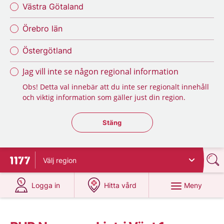
Västra Götaland
Örebro län
Östergötland
Jag vill inte se någon regional information
Obs! Detta val innebär att du inte ser regionalt innehåll
och viktig information som gäller just din region.
Stäng regionsväljaren
Stäng
Välj
region
Till startsidan för 1177
på 1177.se
på 1177.se
Meny
Logga in
Hitta vård