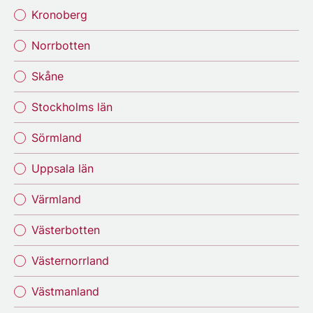
Kronoberg
Norrbotten
Skåne
Stockholms län
Sörmland
Uppsala län
Värmland
Västerbotten
Västernorrland
Västmanland