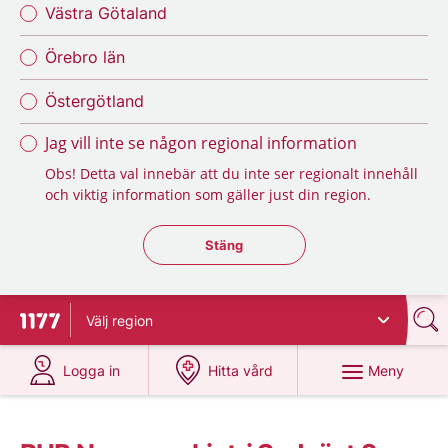
Västra Götaland
Örebro län
Östergötland
Jag vill inte se någon regional information
Obs! Detta val innebär att du inte ser regionalt innehåll
och viktig information som gäller just din region.
Stäng regionsväljaren
Stäng
Välj
region
Till startsidan för 1177
på 1177.se
på 1177.se
Meny
Logga in
Hitta vård