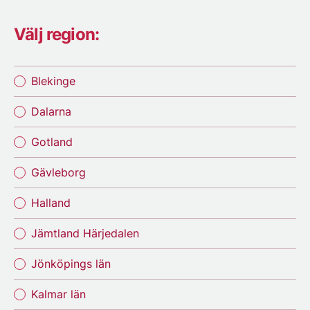
Välj region:
Blekinge
Dalarna
Gotland
Gävleborg
Halland
Jämtland Härjedalen
Jönköpings län
Kalmar län