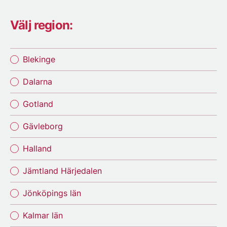
Välj region:
Blekinge
Dalarna
Gotland
Gävleborg
Halland
Jämtland Härjedalen
Jönköpings län
Kalmar län