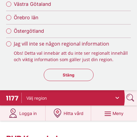
Västra Götaland
Örebro län
Östergötland
Jag vill inte se någon regional information
Obs! Detta val innebär att du inte ser regionalt innehåll
och viktig information som gäller just din region.
Stäng regionsväljaren
Stäng
Välj
region
Till startsidan för 1177
på 1177.se
på 1177.se
Meny
Logga in
Hitta vård