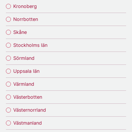
Kronoberg
Norrbotten
Skåne
Stockholms län
Sörmland
Uppsala län
Värmland
Västerbotten
Västernorrland
Västmanland