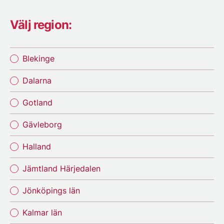
Välj region:
Blekinge
Dalarna
Gotland
Gävleborg
Halland
Jämtland Härjedalen
Jönköpings län
Kalmar län