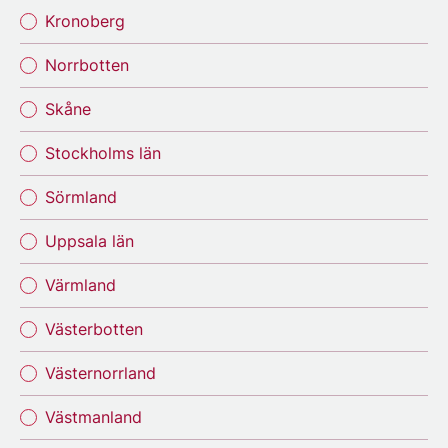
Kronoberg
Norrbotten
Skåne
Stockholms län
Sörmland
Uppsala län
Värmland
Västerbotten
Västernorrland
Västmanland