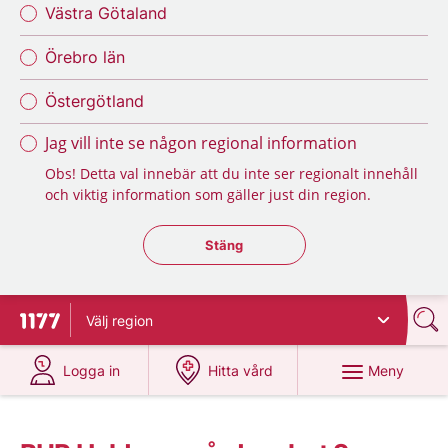
Västra Götaland
Örebro län
Östergötland
Jag vill inte se någon regional information
Obs! Detta val innebär att du inte ser regionalt innehåll
och viktig information som gäller just din region.
Stäng regionsväljaren
Stäng
Välj
region
Till startsidan för 1177
på 1177.se
på 1177.se
Meny
Logga in
Hitta vård