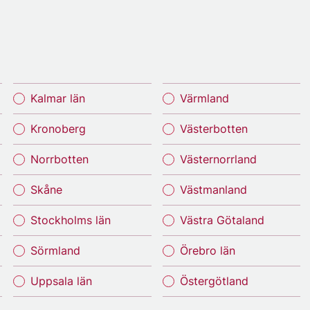
Kalmar län
Värmland
Kronoberg
Västerbotten
Norrbotten
Västernorrland
Skåne
Västmanland
Stockholms län
Västra Götaland
Sörmland
Örebro län
Uppsala län
Östergötland