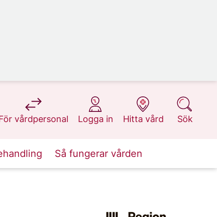
på 1177.se
på 1177.se
på 1177.se
på 1177.se
För vårdpersonal
Logga in
Hitta vård
Sök
ehandling
Så fungerar vården