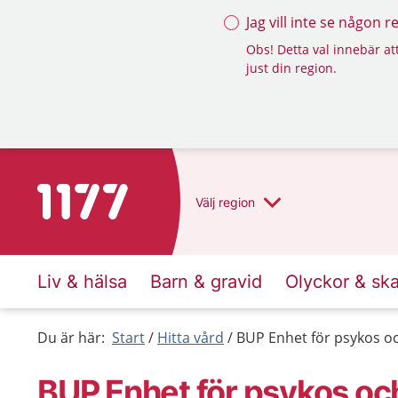
Jag vill inte se någon 
Obs! Detta val innebär att
just din region.
Till startsidan för 1177
Välj
region
Liv & hälsa
Barn & gravid
Olyckor & sk
Du är här:
Start
Hitta vård
BUP Enhet för psykos o
BUP Enhet för psykos oc