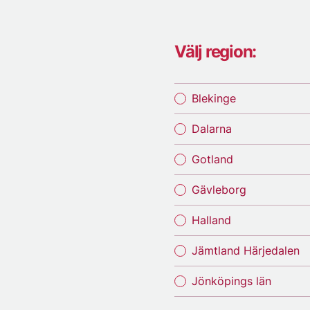
Välj region:
Blekinge
Dalarna
Gotland
Gävleborg
Halland
Jämtland Härjedalen
Jönköpings län