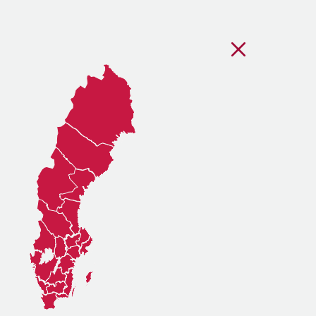
Stäng regionsvälj