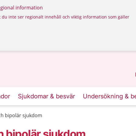
regional information
 du inte ser regionalt innehåll och viktig information som gäller
ador
Sjukdomar & besvär
Undersökning & b
ch bipolär sjukdom
h bipolär sjukdom