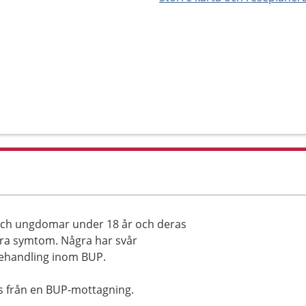
och ungdomar under 18 år och deras
lära symtom. Några har svår
 behandling inom BUP.
s från en BUP-mottagning.