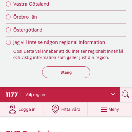
Västra Götaland
Örebro län
Östergötland
Jag vill inte se någon regional information
Obs! Detta val innebär att du inte ser regionalt innehåll
och viktig information som gäller just din region.
Stäng regionsväljaren
Stäng
Välj
region
Till startsidan för 1177
på 1177.se
på 1177.se
Meny
Logga in
Hitta vård