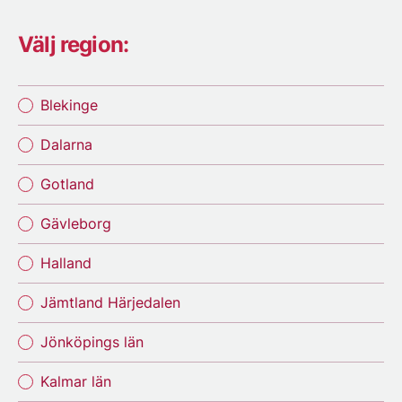
Välj region:
Blekinge
Dalarna
Gotland
Gävleborg
Halland
Jämtland Härjedalen
Jönköpings län
Kalmar län