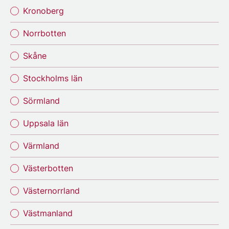
Kronoberg
Norrbotten
Skåne
Stockholms län
Sörmland
Uppsala län
Värmland
Västerbotten
Västernorrland
Västmanland