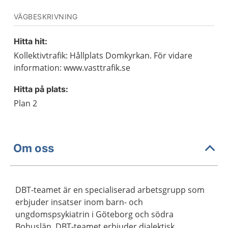
VÄGBESKRIVNING
Hitta hit:
Kollektivtrafik: Hållplats Domkyrkan. För vidare
information: www.vasttrafik.se
Hitta på plats:
Plan 2
Om oss
DBT-teamet är en specialiserad arbetsgrupp som
erbjuder insatser inom barn- och
ungdomspsykiatrin i Göteborg och södra
Bohuslän. DBT-teamet erbjuder dialektisk