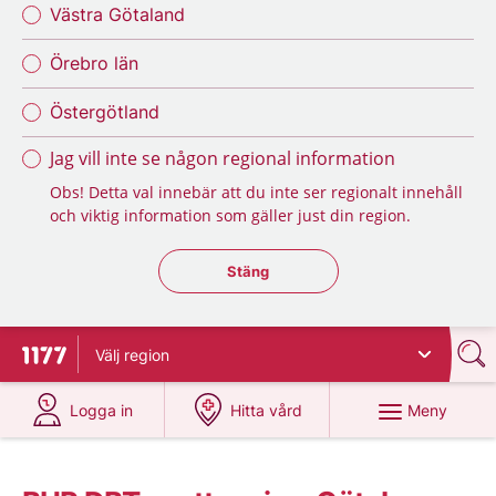
Västra Götaland
Örebro län
Östergötland
Jag vill inte se någon regional information
Obs! Detta val innebär att du inte ser regionalt innehåll
och viktig information som gäller just din region.
Stäng regionsväljaren
Stäng
Välj
region
Till startsidan för 1177
på 1177.se
på 1177.se
Meny
Logga in
Hitta vård