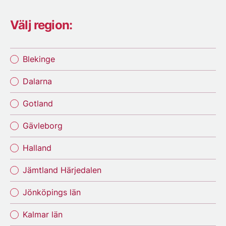
Välj region:
Blekinge
Dalarna
Gotland
Gävleborg
Halland
Jämtland Härjedalen
Jönköpings län
Kalmar län