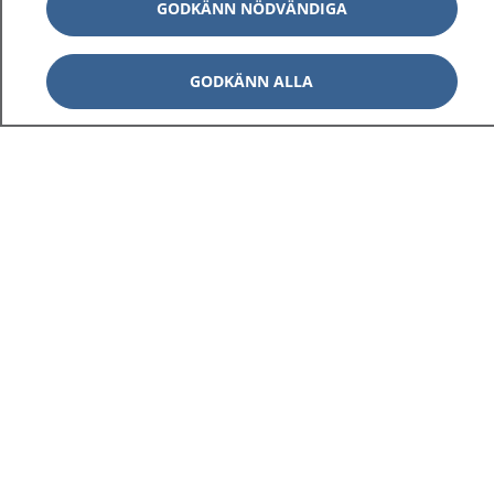
GODKÄNN NÖDVÄNDIGA
GODKÄNN ALLA
1177
–
tryggt om din hälsa och vård
På 1177.se får du råd om hälsa och information om
sjukdomar och vilka mottagningar du kan kontakta.
Logga in för att läsa din journal och göra dina
vårdärenden. Ring telefonnummer 1177 för
sjukvårdsrådgivning dygnet runt.