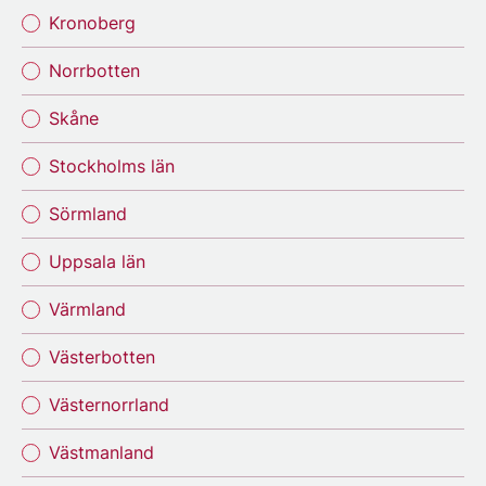
Kronoberg
Norrbotten
Skåne
Stockholms län
Sörmland
Uppsala län
Värmland
Västerbotten
Västernorrland
Västmanland