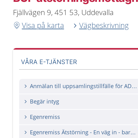
Fjällvägen 9, 451 53, Uddevalla
Visa på karta
Vägbeskrivning
VÅRA E-TJÄNSTER
Anmälan till uppsamlingstillfälle för ADHD-utbildning Ung (Stöd och behandling)
Begär intyg
Egenremiss
Egenremiss Ätstörning - En väg in - barn och unga (0-17 år) med psykisk ohälsa