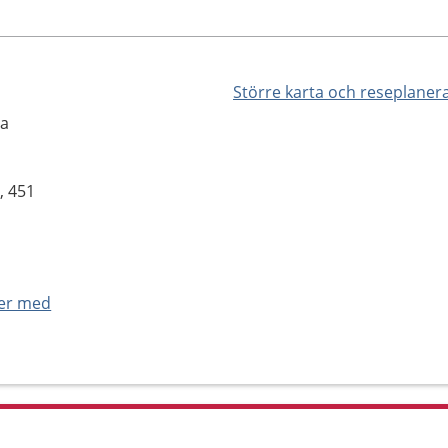
Större karta och reseplaner
la
, 451
ner med