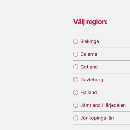
Välj region:
Blekinge
Dalarna
Gotland
Gävleborg
Halland
Jämtland Härjedalen
Jönköpings län