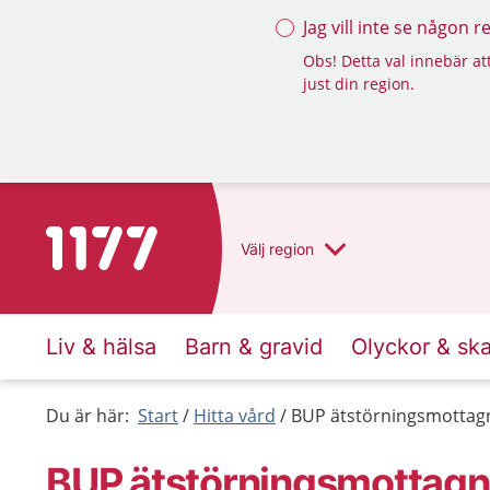
Jag vill inte se någon 
Obs! Detta val innebär att
just din region.
Till startsidan för 1177
Välj
region
Liv & hälsa
Barn & gravid
Olyckor & sk
Du är här:
Start
Hitta vård
BUP ätstörningsmottagn
BUP ätstörningsmottagni