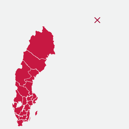
Stäng regionsvälj