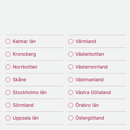
Kalmar län
Värmland
Kronoberg
Västerbotten
Norrbotten
Västernorrland
Skåne
Västmanland
Stockholms län
Västra Götaland
Sörmland
Örebro län
Uppsala län
Östergötland