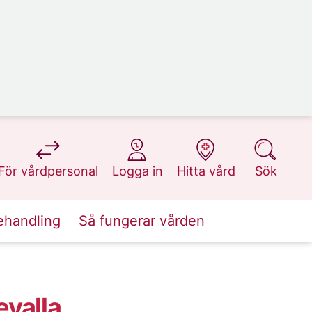
på 1177.se
på 1177.se
på 1177.se
på 1177.se
För vårdpersonal
Logga in
Hitta vård
Sök
ehandling
Så fungerar vården
evalla