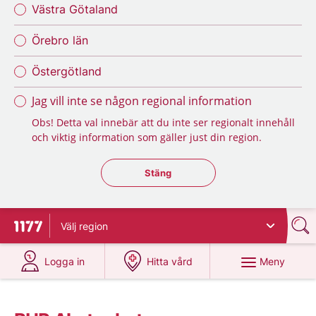
Västra Götaland
Örebro län
Östergötland
Jag vill inte se någon regional information
Obs! Detta val innebär att du inte ser regionalt innehåll
och viktig information som gäller just din region.
Stäng regionsväljaren
Stäng
Välj
region
Till startsidan för 1177
på 1177.se
på 1177.se
Meny
Logga in
Hitta vård