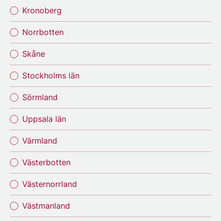
Kronoberg
Norrbotten
Skåne
Stockholms län
Sörmland
Uppsala län
Värmland
Västerbotten
Västernorrland
Västmanland