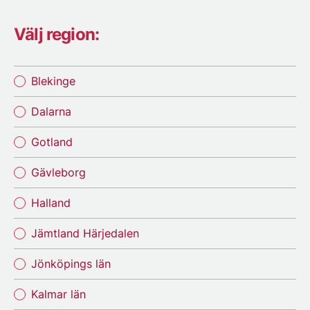
Välj region:
Blekinge
Dalarna
Gotland
Gävleborg
Halland
Jämtland Härjedalen
Jönköpings län
Kalmar län