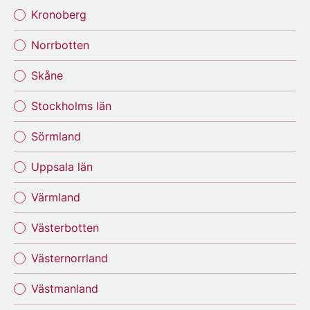
Kronoberg
Norrbotten
Skåne
Stockholms län
Sörmland
Uppsala län
Värmland
Västerbotten
Västernorrland
Västmanland