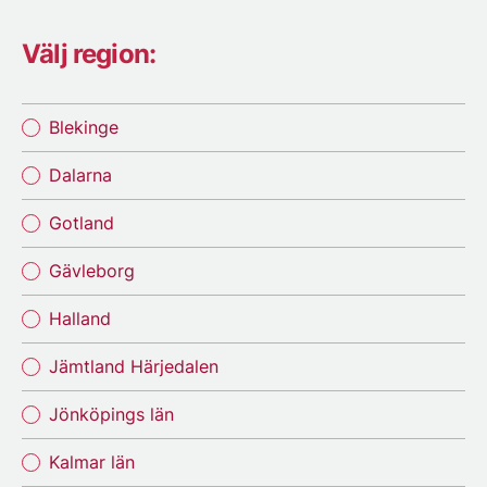
Välj region:
Blekinge
Dalarna
Gotland
Gävleborg
Halland
Jämtland Härjedalen
Jönköpings län
Kalmar län