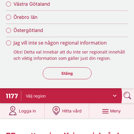
Västra Götaland
Örebro län
Östergötland
Jag vill inte se någon regional information
Obs! Detta val innebär att du inte ser regionalt innehåll
och viktig information som gäller just din region.
Stäng regionsväljaren
Stäng
Välj
region
Till startsidan för 1177
på 1177.se
på 1177.se
Meny
Logga in
Hitta vård