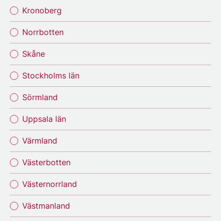
Kronoberg
Norrbotten
Skåne
Stockholms län
Sörmland
Uppsala län
Värmland
Västerbotten
Västernorrland
Västmanland