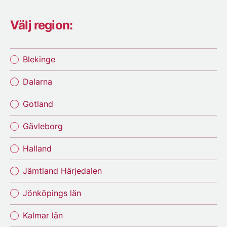
Välj region:
Blekinge
Dalarna
Gotland
Gävleborg
Halland
Jämtland Härjedalen
Jönköpings län
Kalmar län