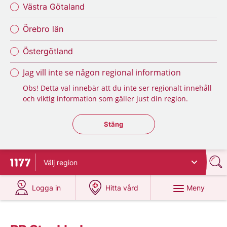
Västra Götaland
Örebro län
Östergötland
Jag vill inte se någon regional information
Obs! Detta val innebär att du inte ser regionalt innehåll
och viktig information som gäller just din region.
Stäng regionsväljaren
Stäng
Välj
region
Till startsidan för 1177
på 1177.se
på 1177.se
Meny
Logga in
Hitta vård