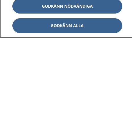
GODKÄNN NÖDVÄNDIGA
GODKÄNN ALLA
1177
–
tryggt om din hälsa och vård
På 1177.se får du råd om hälsa och information om