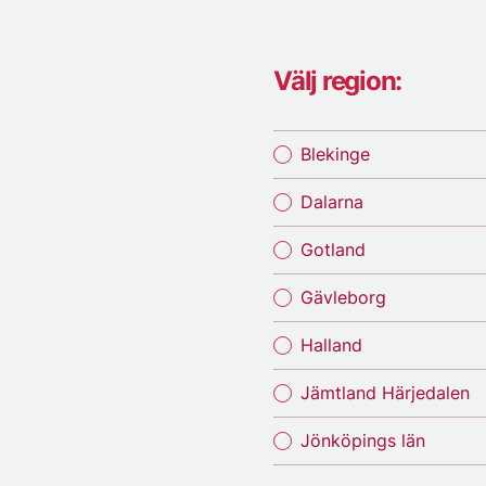
Välj region:
Blekinge
Dalarna
Gotland
Gävleborg
Halland
Jämtland Härjedalen
Jönköpings län