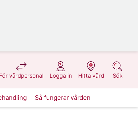
på 1177.se
på 1177.se
på 1177.se
på 1177.se
För vårdpersonal
Logga in
Hitta vård
Sök
ehandling
Så fungerar vården