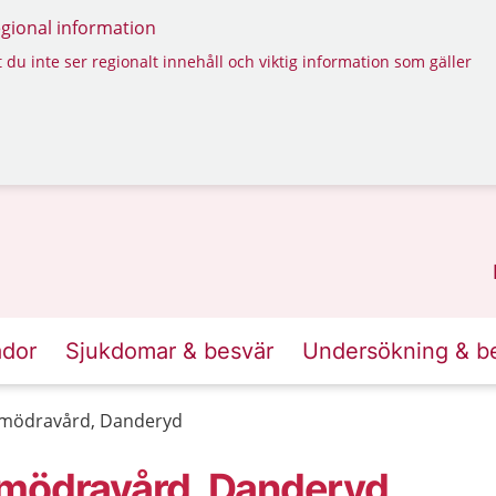
regional information
 du inte ser regionalt innehåll och viktig information som gäller
ador
Sjukdomar & besvär
Undersökning & b
tmödravård, Danderyd
tmödravård, Danderyd