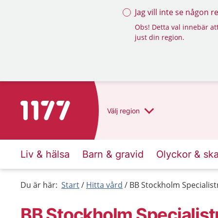
Jag vill inte se någon 
Obs! Detta val innebär att
just din region.
Till startsidan för 1177
Välj
region
Liv & hälsa
Barn & gravid
Olyckor & sk
Du är här:
Start
Hitta vård
BB Stockholm Specialis
BB Stockholm Specialis