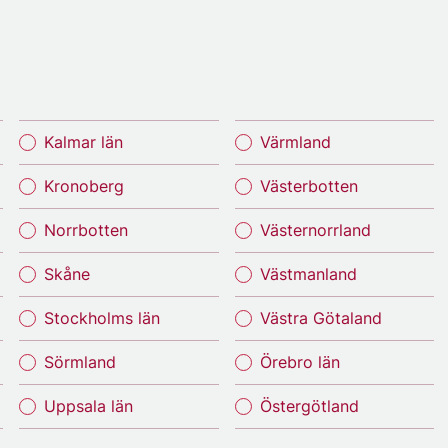
Kalmar län
Värmland
Kronoberg
Västerbotten
Norrbotten
Västernorrland
Skåne
Västmanland
Stockholms län
Västra Götaland
Sörmland
Örebro län
Uppsala län
Östergötland