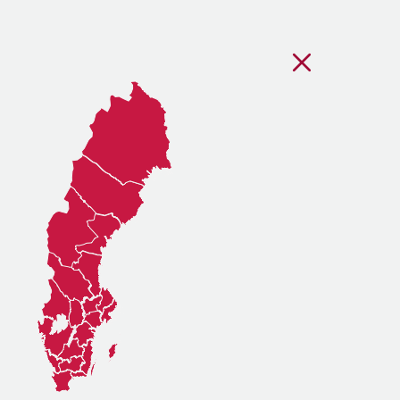
Stäng regionsvälj