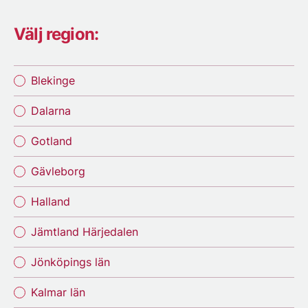
Välj region:
Blekinge
Dalarna
Gotland
Gävleborg
Halland
Jämtland Härjedalen
Jönköpings län
Kalmar län