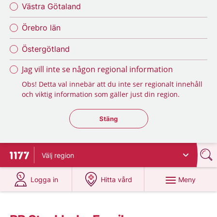
Västra Götaland
Örebro län
Östergötland
Jag vill inte se någon regional information
Obs! Detta val innebär att du inte ser regionalt innehåll
och viktig information som gäller just din region.
Stäng regionsväljaren
Stäng
Välj
region
Till startsidan för 1177
på 1177.se
på 1177.se
Meny
Logga in
Hitta vård