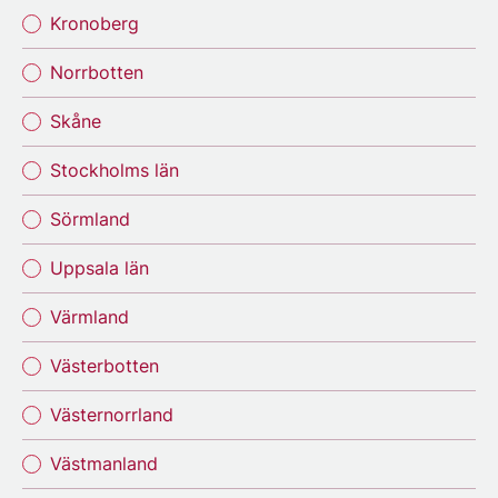
Kronoberg
Norrbotten
Skåne
Stockholms län
Sörmland
Uppsala län
Värmland
Västerbotten
Västernorrland
Västmanland