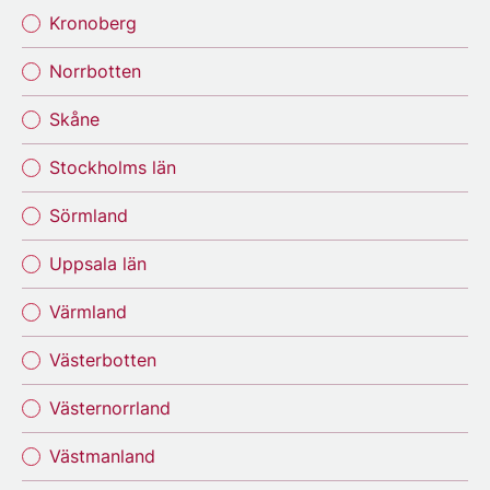
Kronoberg
Norrbotten
Skåne
Stockholms län
Sörmland
Uppsala län
Värmland
Västerbotten
Västernorrland
Västmanland