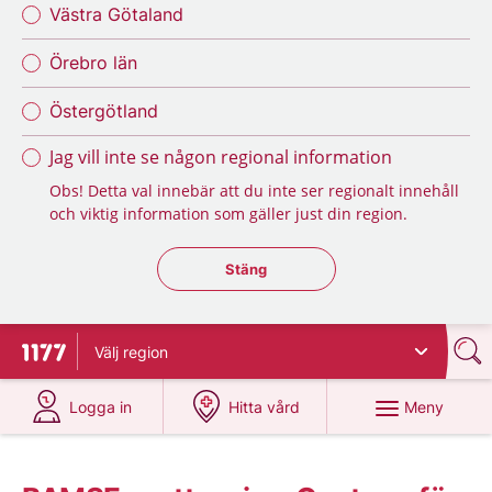
Västra Götaland
Örebro län
Östergötland
Jag vill inte se någon regional information
Obs! Detta val innebär att du inte ser regionalt innehåll
och viktig information som gäller just din region.
Stäng regionsväljaren
Stäng
Välj
region
Till startsidan för 1177
på 1177.se
på 1177.se
Meny
Logga in
Hitta vård