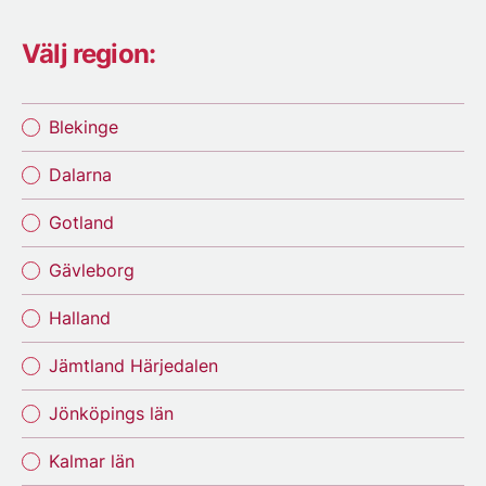
Välj region:
Blekinge
Dalarna
Gotland
Gävleborg
Halland
Jämtland Härjedalen
Jönköpings län
Kalmar län