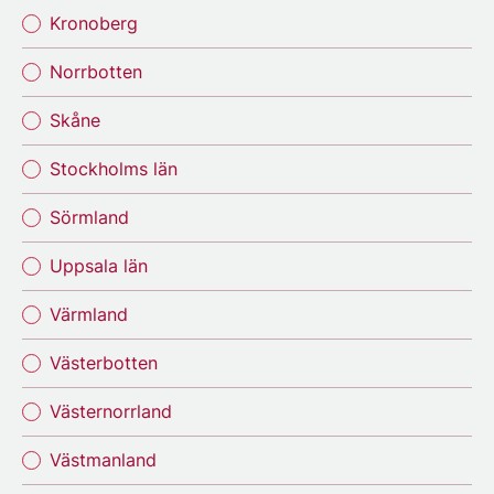
Kronoberg
Norrbotten
Skåne
Stockholms län
Sörmland
Uppsala län
Värmland
Västerbotten
Västernorrland
Västmanland