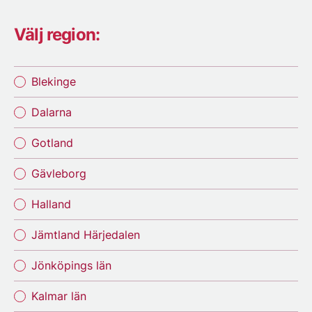
Välj region:
Blekinge
Dalarna
Gotland
Gävleborg
Halland
Jämtland Härjedalen
Jönköpings län
Kalmar län