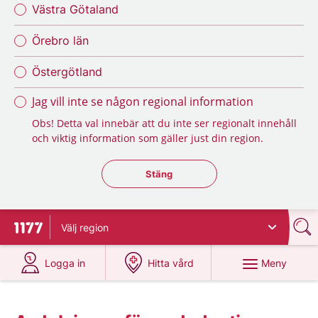
Västra Götaland
Örebro län
Östergötland
Jag vill inte se någon regional information
Obs! Detta val innebär att du inte ser regionalt innehåll
och viktig information som gäller just din region.
Stäng regionsväljaren
Stäng
Välj
region
Till startsidan för 1177
på 1177.se
på 1177.se
Meny
Logga in
Hitta vård