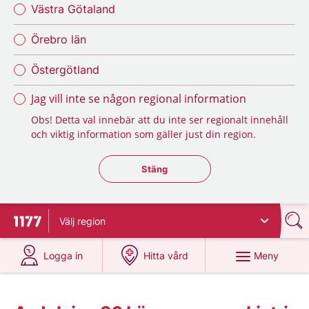
Västra Götaland
Örebro län
Östergötland
Jag vill inte se någon regional information
Obs! Detta val innebär att du inte ser regionalt innehåll
och viktig information som gäller just din region.
Stäng regionsväljaren
Stäng
Välj
region
Till startsidan för 1177
på 1177.se
på 1177.se
Meny
Logga in
Hitta vård