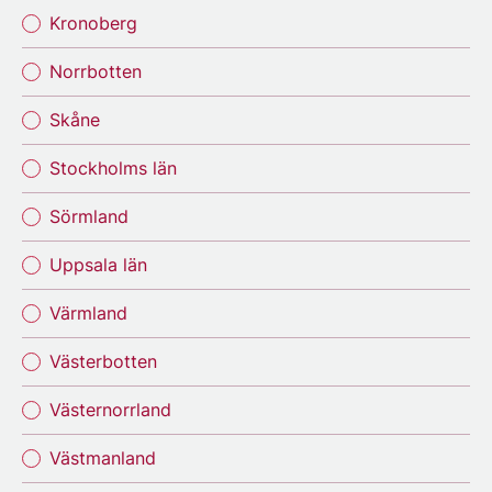
Kronoberg
Norrbotten
Skåne
Stockholms län
Sörmland
Uppsala län
Värmland
Västerbotten
Västernorrland
Västmanland