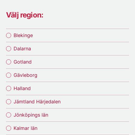
Välj region:
Blekinge
Dalarna
Gotland
Gävleborg
Halland
Jämtland Härjedalen
Jönköpings län
Kalmar län