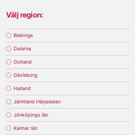
Välj region:
Blekinge
Dalarna
Gotland
Gävleborg
Halland
Jämtland Härjedalen
Jönköpings län
Kalmar län