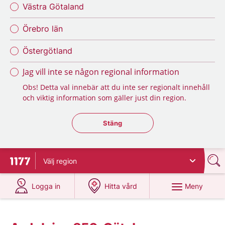
Västra Götaland
Örebro län
Östergötland
Jag vill inte se någon regional information
Obs! Detta val innebär att du inte ser regionalt innehåll
och viktig information som gäller just din region.
Stäng regionsväljaren
Stäng
Välj
region
Till startsidan för 1177
på 1177.se
på 1177.se
Meny
Logga in
Hitta vård