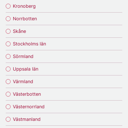
Kronoberg
Norrbotten
Skåne
Stockholms län
Sörmland
Uppsala län
Värmland
Västerbotten
Västernorrland
Västmanland