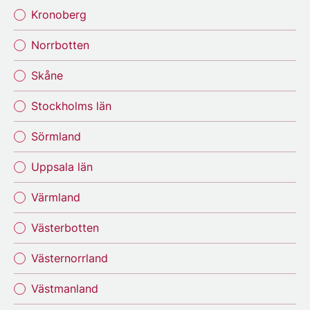
Kronoberg
Norrbotten
Skåne
Stockholms län
Sörmland
Uppsala län
Värmland
Västerbotten
Västernorrland
Västmanland