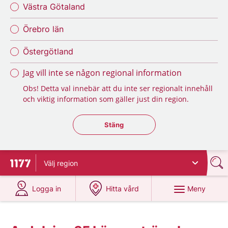
Västra Götaland
Örebro län
Östergötland
Jag vill inte se någon regional information
Obs! Detta val innebär att du inte ser regionalt innehåll
och viktig information som gäller just din region.
Stäng regionsväljaren
Stäng
Välj
region
Till startsidan för 1177
på 1177.se
på 1177.se
Meny
Logga in
Hitta vård