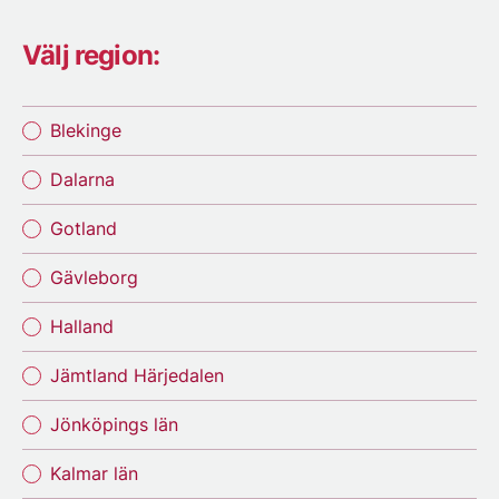
Välj region:
Blekinge
Dalarna
Gotland
Gävleborg
Halland
Jämtland Härjedalen
Jönköpings län
Kalmar län