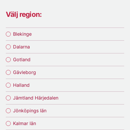
Välj region:
Blekinge
Dalarna
Gotland
Gävleborg
Halland
Jämtland Härjedalen
Jönköpings län
Kalmar län