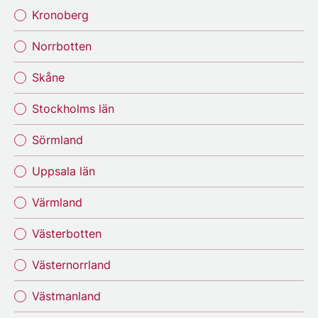
Kronoberg
Norrbotten
Skåne
Stockholms län
Sörmland
Uppsala län
Värmland
Västerbotten
Västernorrland
Västmanland