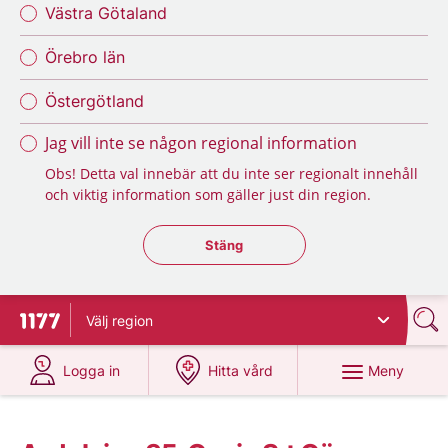
Västra Götaland
Örebro län
Östergötland
Jag vill inte se någon regional information
Obs! Detta val innebär att du inte ser regionalt innehåll
och viktig information som gäller just din region.
Stäng regionsväljaren
Stäng
Välj
region
Till startsidan för 1177
på 1177.se
på 1177.se
Meny
Logga in
Hitta vård