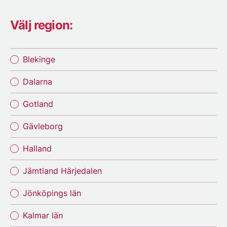
Välj region:
Blekinge
Dalarna
Gotland
Gävleborg
Halland
Jämtland Härjedalen
Jönköpings län
Kalmar län