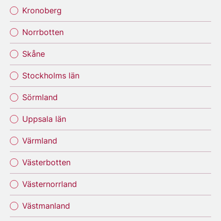
Kronoberg
Norrbotten
Skåne
Stockholms län
Sörmland
Uppsala län
Värmland
Västerbotten
Västernorrland
Västmanland