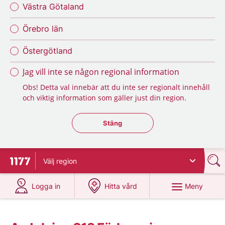
Västra Götaland
Örebro län
Östergötland
Jag vill inte se någon regional information
Obs! Detta val innebär att du inte ser regionalt innehåll
och viktig information som gäller just din region.
Stäng regionsväljaren
Stäng
Välj
region
Till startsidan för 1177
på 1177.se
på 1177.se
Meny
Logga in
Hitta vård