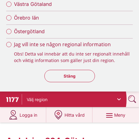
Västra Götaland
Örebro län
Östergötland
Jag vill inte se någon regional information
Obs! Detta val innebär att du inte ser regionalt innehåll
och viktig information som gäller just din region.
Stäng regionsväljaren
Stäng
Välj
region
Till startsidan för 1177
på 1177.se
på 1177.se
Meny
Logga in
Hitta vård