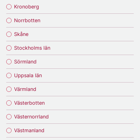
Kronoberg
Norrbotten
Skåne
Stockholms län
Sörmland
Uppsala län
Värmland
Västerbotten
Västernorrland
Västmanland