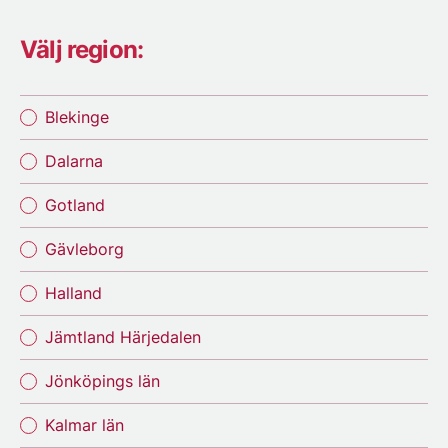
Välj region:
Blekinge
Dalarna
Gotland
Gävleborg
Halland
Jämtland Härjedalen
Jönköpings län
Kalmar län