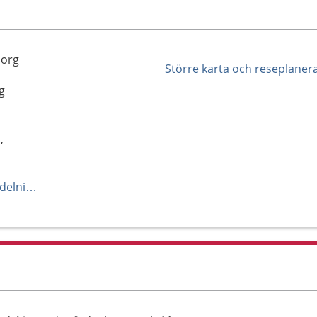
borg
Större karta och reseplaner
g
,
https://www.sahlgrenska.se/avdelning302