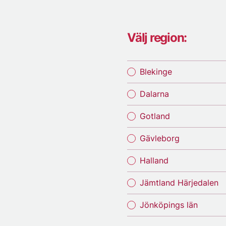
Välj region:
Blekinge
Dalarna
Gotland
Gävleborg
Halland
Jämtland Härjedalen
Jönköpings län