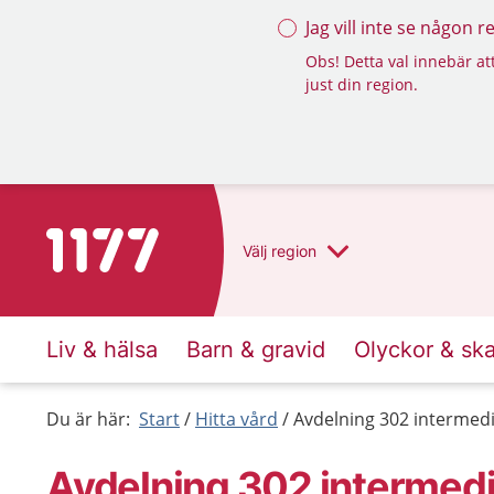
Jag vill inte se någon 
Obs! Detta val innebär att
just din region.
Till startsidan för 1177
Välj
region
Liv & hälsa
Barn & gravid
Olyckor & sk
Du är här:
Start
Hitta vård
Avdelning 302 intermed
Avdelning 302 intermedi