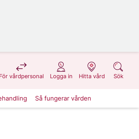
på 1177.se
på 1177.se
på 1177.se
på 1177.se
För vårdpersonal
Logga in
Hitta vård
Sök
ehandling
Så fungerar vården