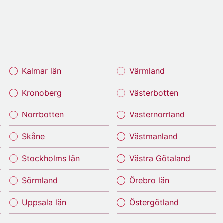
Kalmar län
Värmland
Kronoberg
Västerbotten
Norrbotten
Västernorrland
Skåne
Västmanland
Stockholms län
Västra Götaland
Sörmland
Örebro län
Uppsala län
Östergötland