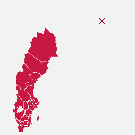
Stäng regionsvälj