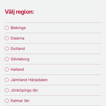
Välj region:
Blekinge
Dalarna
Gotland
Gävleborg
Halland
Jämtland Härjedalen
Jönköpings län
Kalmar län