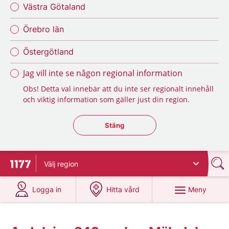
Västra Götaland
Örebro län
Östergötland
Jag vill inte se någon regional information
Obs! Detta val innebär att du inte ser regionalt innehåll
och viktig information som gäller just din region.
Stäng regionsväljaren
Stäng
Välj
region
Till startsidan för 1177
på 1177.se
på 1177.se
Meny
Logga in
Hitta vård