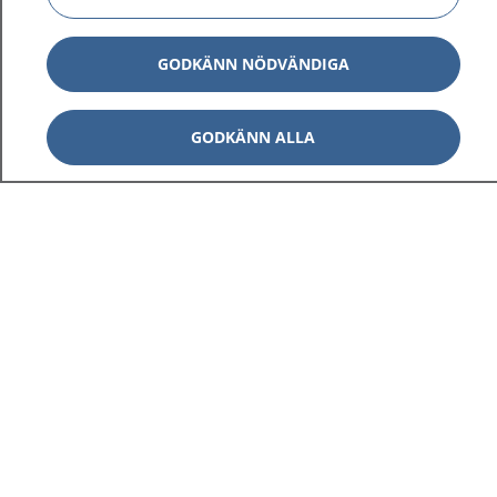
GODKÄNN NÖDVÄNDIGA
GODKÄNN ALLA
1177
–
tryggt om din hälsa och vård