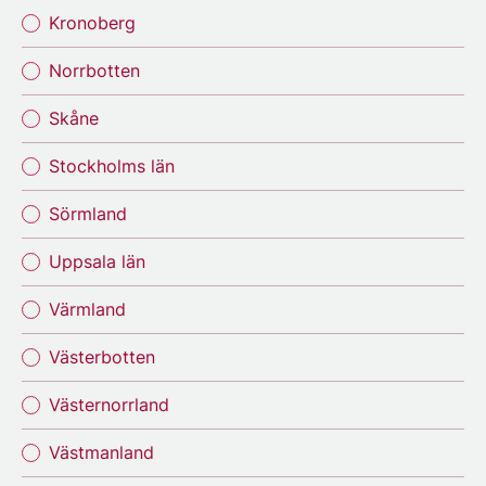
Kronoberg
Norrbotten
Skåne
Stockholms län
Sörmland
Uppsala län
Värmland
Västerbotten
Västernorrland
Västmanland