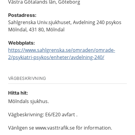
Västra Götalands län, Göteborg
Postadress:
Sahlgrenska Univ.sjukhuset, Avdelning 240 psykos
Mölndal, 431 80, Mölndal
Webbplats:
https://www.sahlgrenska.se/omraden/omrade-
2/psykiatri-psykos/enheter/avdelning-240/
VÄGBESKRIVNING
Hitta hit:
Mölndals sjukhus.
Vägbeskrivning: E6/E20 avfart .
Vänligen se www.vasttrafik.se för information.