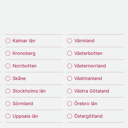
Kalmar län
Värmland
Kronoberg
Västerbotten
Norrbotten
Västernorrland
Skåne
Västmanland
Stockholms län
Västra Götaland
Sörmland
Örebro län
Uppsala län
Östergötland