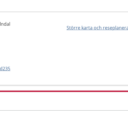
lndal
Större karta och reseplaner
vd235