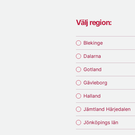
Välj region:
Blekinge
Dalarna
Gotland
Gävleborg
Halland
Jämtland Härjedalen
Jönköpings län