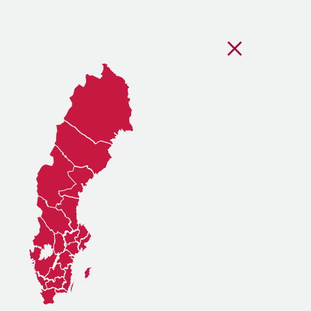
Stäng regionsvälj