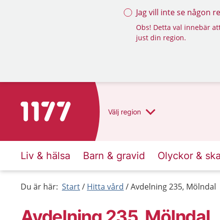
Jag vill inte se någon 
Obs! Detta val innebär att
just din region.
Till startsidan för 1177
Välj
region
Liv & hälsa
Barn & gravid
Olyckor & sk
Du är här:
Start
Hitta vård
Avdelning 235, Mölndal
Avdelning 235, Mölndal