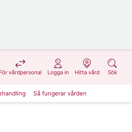
på 1177.se
på 1177.se
på 1177.se
på 1177.se
För vårdpersonal
Logga in
Hitta vård
Sök
ehandling
Så fungerar vården