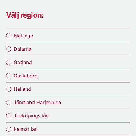
Välj region:
Blekinge
Dalarna
Gotland
Gävleborg
Halland
Jämtland Härjedalen
Jönköpings län
Kalmar län