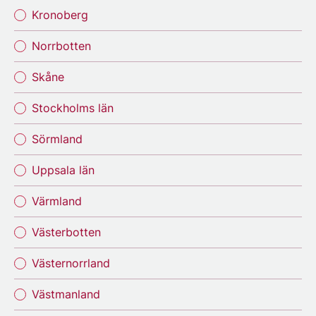
Kronoberg
Norrbotten
Skåne
Stockholms län
Sörmland
Uppsala län
Värmland
Västerbotten
Västernorrland
Västmanland