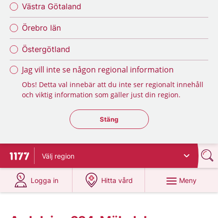
Västra Götaland
Örebro län
Östergötland
Jag vill inte se någon regional information
Obs! Detta val innebär att du inte ser regionalt innehåll
och viktig information som gäller just din region.
Stäng regionsväljaren
Stäng
Välj
region
Till startsidan för 1177
på 1177.se
på 1177.se
Meny
Logga in
Hitta vård