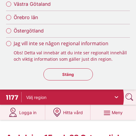
Västra Götaland
Örebro län
Östergötland
Jag vill inte se någon regional information
Obs! Detta val innebär att du inte ser regionalt innehåll
och viktig information som gäller just din region.
Stäng regionsväljaren
Stäng
Välj
region
Till startsidan för 1177
på 1177.se
på 1177.se
Meny
Logga in
Hitta vård