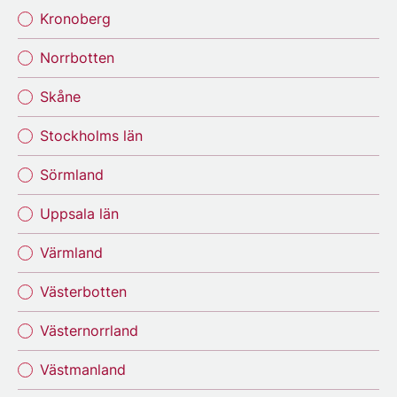
Kronoberg
Norrbotten
Skåne
Stockholms län
Sörmland
Uppsala län
Värmland
Västerbotten
Västernorrland
Västmanland