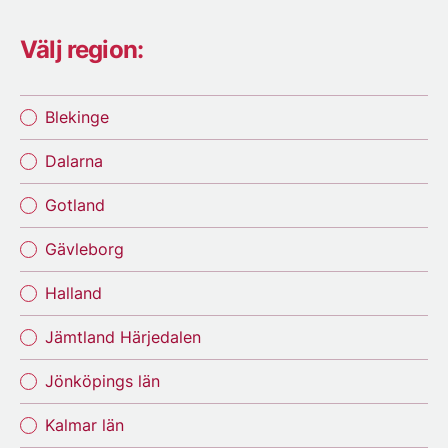
Välj region:
Blekinge
Dalarna
Gotland
Gävleborg
Halland
Jämtland Härjedalen
Jönköpings län
Kalmar län