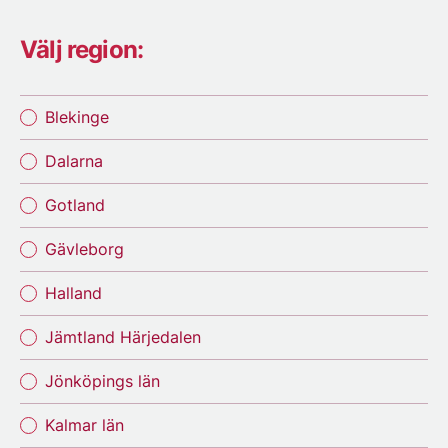
Välj region:
Blekinge
Dalarna
Gotland
Gävleborg
Halland
Jämtland Härjedalen
Jönköpings län
Kalmar län