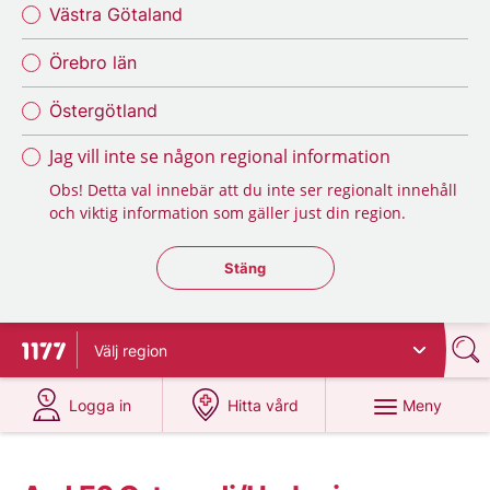
Västra Götaland
Örebro län
Östergötland
Jag vill inte se någon regional information
Obs! Detta val innebär att du inte ser regionalt innehåll
och viktig information som gäller just din region.
Stäng regionsväljaren
Stäng
Välj
region
Till startsidan för 1177
på 1177.se
på 1177.se
Meny
Logga in
Hitta vård