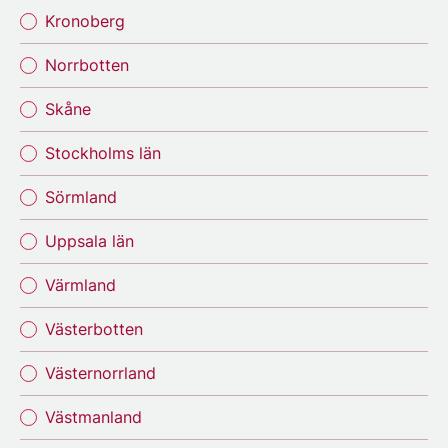
Kronoberg
Norrbotten
Skåne
Stockholms län
Sörmland
Uppsala län
Värmland
Västerbotten
Västernorrland
Västmanland