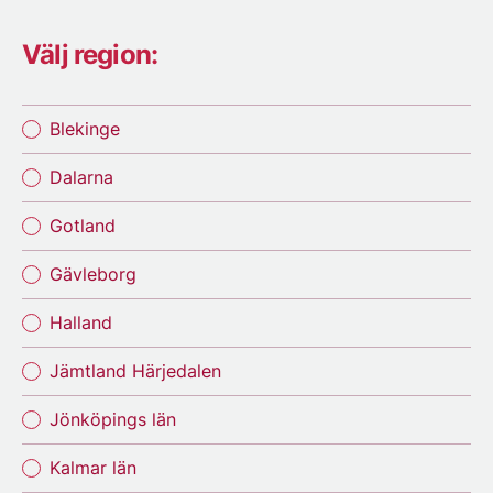
Välj region:
Blekinge
Dalarna
Gotland
Gävleborg
Halland
Jämtland Härjedalen
Jönköpings län
Kalmar län