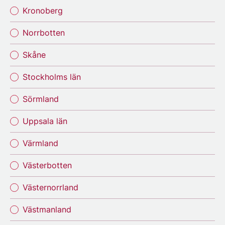
Kronoberg
Norrbotten
Skåne
Stockholms län
Sörmland
Uppsala län
Värmland
Västerbotten
Västernorrland
Västmanland