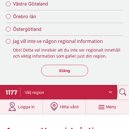
Västra Götaland
Örebro län
Östergötland
Jag vill inte se någon regional information
Obs! Detta val innebär att du inte ser regionalt innehåll
och viktig information som gäller just din region.
Stäng regionsväljaren
Stäng
Välj
region
Till startsidan för 1177
på 1177.se
på 1177.se
Meny
Logga in
Hitta vård