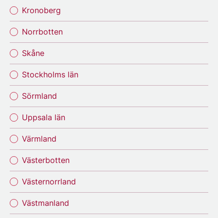
Kronoberg
Norrbotten
Skåne
Stockholms län
Sörmland
Uppsala län
Värmland
Västerbotten
Västernorrland
Västmanland