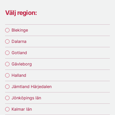
Välj region:
Blekinge
Dalarna
Gotland
Gävleborg
Halland
Jämtland Härjedalen
Jönköpings län
Kalmar län