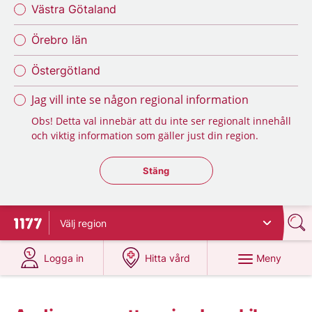
Västra Götaland
Örebro län
Östergötland
Jag vill inte se någon regional information
Obs! Detta val innebär att du inte ser regionalt innehåll
och viktig information som gäller just din region.
Stäng regionsväljaren
Stäng
Välj
region
Till startsidan för 1177
på 1177.se
på 1177.se
Meny
Logga in
Hitta vård