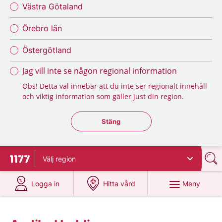
Västra Götaland
Örebro län
Östergötland
Jag vill inte se någon regional information
Obs! Detta val innebär att du inte ser regionalt innehåll
och viktig information som gäller just din region.
Stäng regionsväljaren
Stäng
Välj
region
Till startsidan för 1177
på 1177.se
på 1177.se
Meny
Logga in
Hitta vård