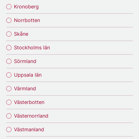
Kronoberg
Norrbotten
Skåne
Stockholms län
Sörmland
Uppsala län
Värmland
Västerbotten
Västernorrland
Västmanland