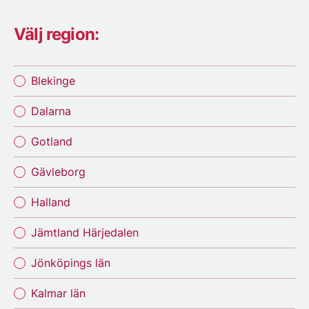
Välj region:
Blekinge
Dalarna
Gotland
Gävleborg
Halland
Jämtland Härjedalen
Jönköpings län
Kalmar län