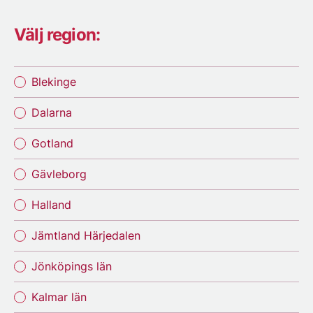
Välj region:
Blekinge
Dalarna
Gotland
Gävleborg
Halland
Jämtland Härjedalen
Jönköpings län
Kalmar län