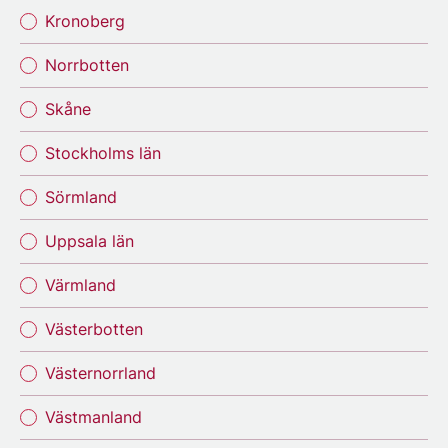
Kronoberg
Norrbotten
Skåne
Stockholms län
Sörmland
Uppsala län
Värmland
Västerbotten
Västernorrland
Västmanland