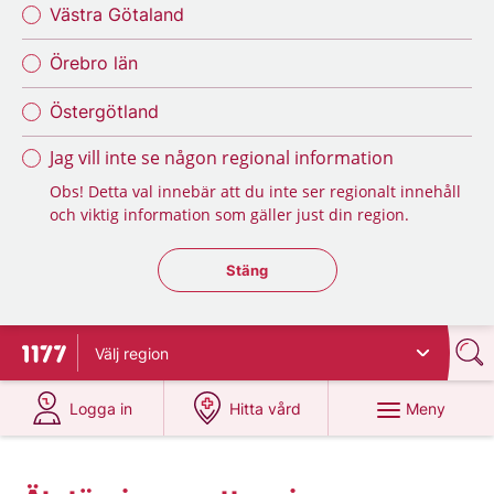
Västra Götaland
Örebro län
Östergötland
Jag vill inte se någon regional information
Obs! Detta val innebär att du inte ser regionalt innehåll
och viktig information som gäller just din region.
Stäng regionsväljaren
Stäng
Välj
region
Till startsidan för 1177
på 1177.se
på 1177.se
Meny
Logga in
Hitta vård