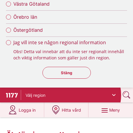
Västra Götaland
Örebro län
Östergötland
Jag vill inte se någon regional information
Obs! Detta val innebär att du inte ser regionalt innehåll
och viktig information som gäller just din region.
Stäng regionsväljaren
Stäng
Välj
region
Till startsidan för 1177
på 1177.se
på 1177.se
Meny
Logga in
Hitta vård