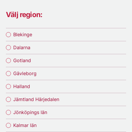
Välj region:
Blekinge
Dalarna
Gotland
Gävleborg
Halland
Jämtland Härjedalen
Jönköpings län
Kalmar län