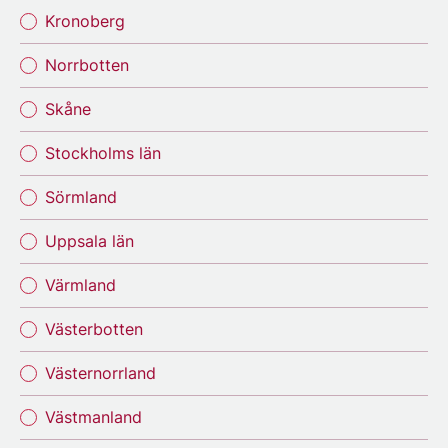
Kronoberg
Norrbotten
Skåne
Stockholms län
Sörmland
Uppsala län
Värmland
Västerbotten
Västernorrland
Västmanland