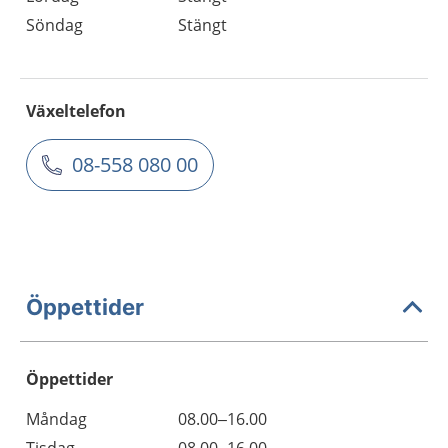
Söndag
Stängt
Växeltelefon
08-558 080 00
Öppettider
Öppettider
Öppettider
Kommentarer
Måndag
08.00–16.00
Dag