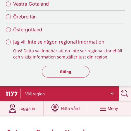
Västra Götaland
Örebro län
Östergötland
Jag vill inte se någon regional information
Obs! Detta val innebär att du inte ser regionalt innehåll
och viktig information som gäller just din region.
Stäng regionsväljaren
Stäng
Välj
region
Till startsidan för 1177
på 1177.se
på 1177.se
Meny
Logga in
Hitta vård