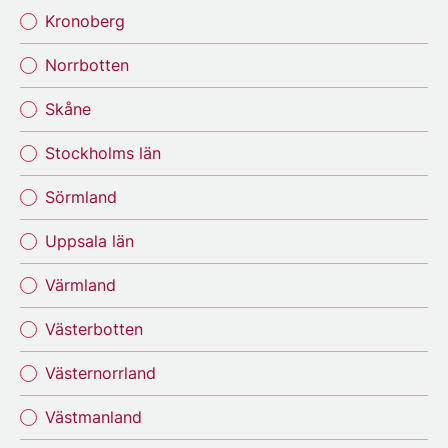
Kronoberg
Norrbotten
Skåne
Stockholms län
Sörmland
Uppsala län
Värmland
Västerbotten
Västernorrland
Västmanland