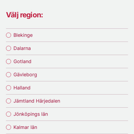
Välj region:
Blekinge
Dalarna
Gotland
Gävleborg
Halland
Jämtland Härjedalen
Jönköpings län
Kalmar län