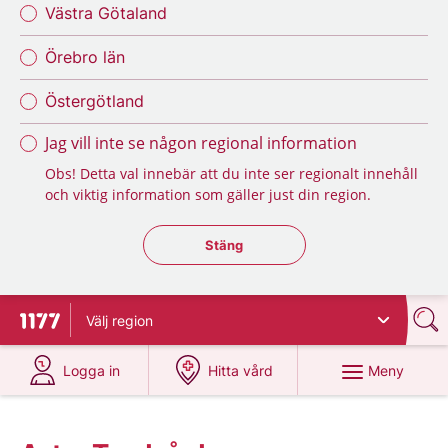
Västra Götaland
Örebro län
Östergötland
Jag vill inte se någon regional information
Obs! Detta val innebär att du inte ser regionalt innehåll
och viktig information som gäller just din region.
Stäng regionsväljaren
Stäng
Välj
region
Till startsidan för 1177
på 1177.se
på 1177.se
Meny
Logga in
Hitta vård