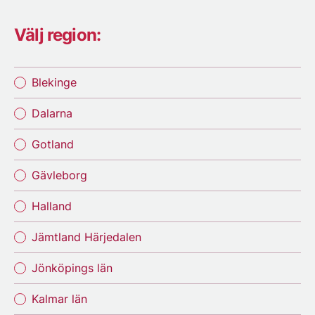
Välj region:
Blekinge
Dalarna
Gotland
Gävleborg
Halland
Jämtland Härjedalen
Jönköpings län
Kalmar län