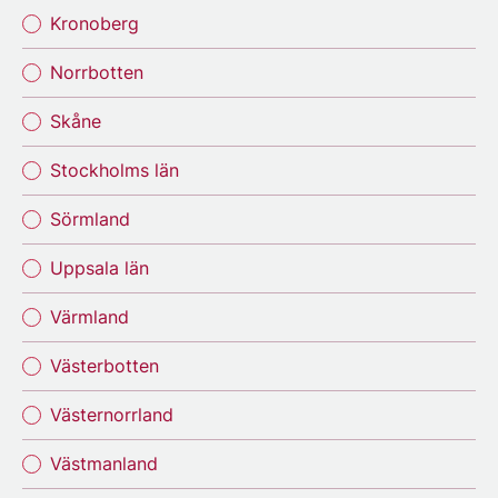
Kronoberg
Norrbotten
Skåne
Stockholms län
Sörmland
Uppsala län
Värmland
Västerbotten
Västernorrland
Västmanland