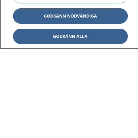
GODKÄNN NÖDVÄNDIGA
GODKÄNN ALLA