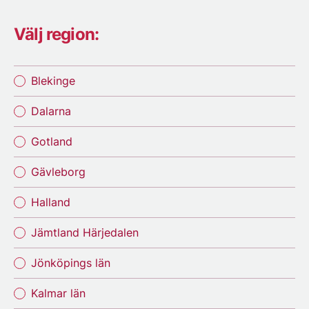
Välj region:
Blekinge
Dalarna
Gotland
Gävleborg
Halland
Jämtland Härjedalen
Jönköpings län
Kalmar län