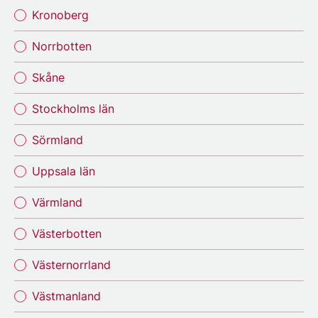
Kronoberg
Norrbotten
Skåne
Stockholms län
Sörmland
Uppsala län
Värmland
Västerbotten
Västernorrland
Västmanland