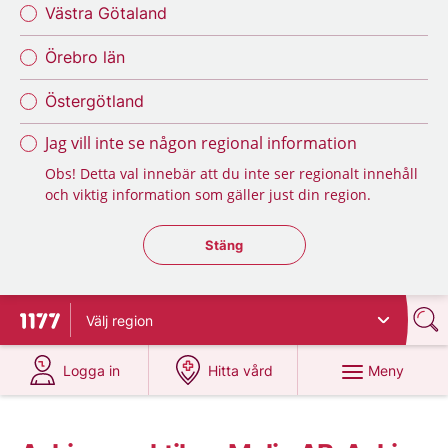
Västra Götaland
Örebro län
Östergötland
Jag vill inte se någon regional information
Obs! Detta val innebär att du inte ser regionalt innehåll
och viktig information som gäller just din region.
Stäng regionsväljaren
Stäng
Välj
region
Till startsidan för 1177
på 1177.se
på 1177.se
Meny
Logga in
Hitta vård