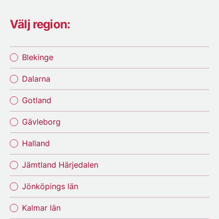
Välj region:
Blekinge
Dalarna
Gotland
Gävleborg
Halland
Jämtland Härjedalen
Jönköpings län
Kalmar län