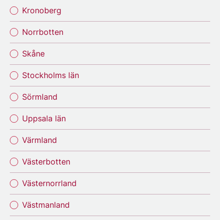
Kronoberg
Norrbotten
Skåne
Stockholms län
Sörmland
Uppsala län
Värmland
Västerbotten
Västernorrland
Västmanland