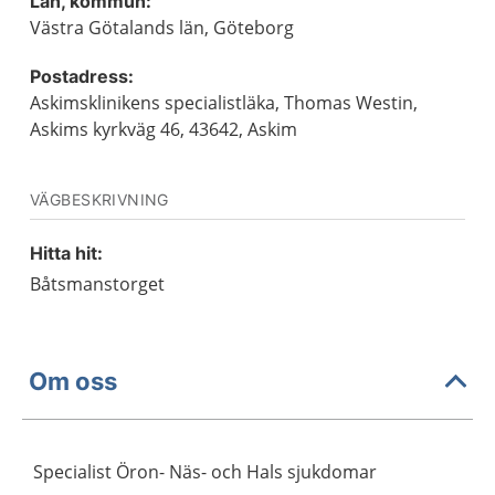
Län, kommun:
Västra Götalands län, Göteborg
Postadress:
Askimsklinikens specialistläka, Thomas Westin,
Askims kyrkväg 46, 43642, Askim
VÄGBESKRIVNING
Hitta hit:
Båtsmanstorget
Om oss
Specialist Öron- Näs- och Hals sjukdomar