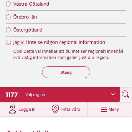
Västra Götaland
Örebro län
Östergötland
Jag vill inte se någon regional information
Obs! Detta val innebär att du inte ser regionalt innehåll
och viktig information som gäller just din region.
Stäng regionsväljaren
Stäng
Välj
region
Till startsidan för 1177
på 1177.se
på 1177.se
Meny
Logga in
Hitta vård