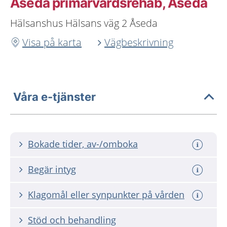
Åseda primärvårdsrehab, Åseda
Hälsanshus Hälsans väg 2 Åseda
Visa på karta
Vägbeskrivning
Våra e-tjänster
Bokade tider, av-/omboka
Begär intyg
Klagomål eller synpunkter på vården
Stöd och behandling