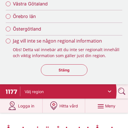
Västra Götaland
Örebro län
Östergötland
Jag vill inte se någon regional information
Obs! Detta val innebär att du inte ser regionalt innehåll
och viktig information som gäller just din region.
Stäng regionsväljaren
Stäng
Välj
region
Till startsidan för 1177
på 1177.se
på 1177.se
Meny
Logga in
Hitta vård