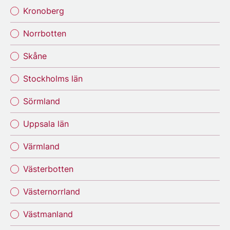
Kronoberg
Norrbotten
Skåne
Stockholms län
Sörmland
Uppsala län
Värmland
Västerbotten
Västernorrland
Västmanland