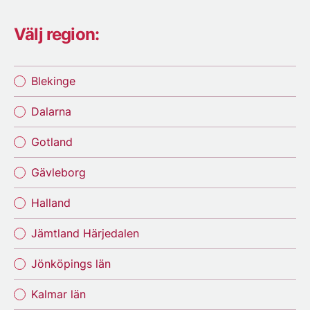
Välj region:
Blekinge
Dalarna
Gotland
Gävleborg
Halland
Jämtland Härjedalen
Jönköpings län
Kalmar län