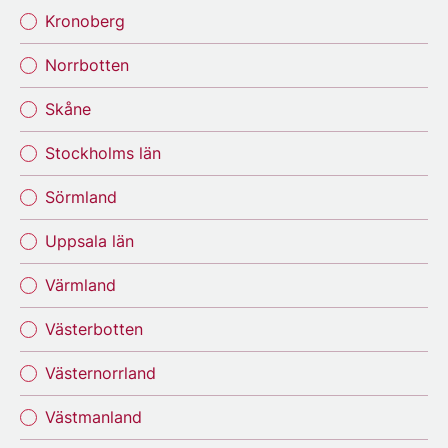
Kronoberg
Norrbotten
Skåne
Stockholms län
Sörmland
Uppsala län
Värmland
Västerbotten
Västernorrland
Västmanland