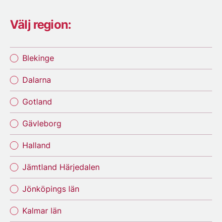
Välj region:
Blekinge
Dalarna
Gotland
Gävleborg
Halland
Jämtland Härjedalen
Jönköpings län
Kalmar län