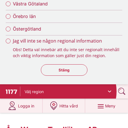
Västra Götaland
Örebro län
Östergötland
Jag vill inte se någon regional information
Obs! Detta val innebär att du inte ser regionalt innehåll
och viktig information som gäller just din region.
Stäng regionsväljaren
Stäng
Välj
region
Till startsidan för 1177
på 1177.se
på 1177.se
Meny
Logga in
Hitta vård