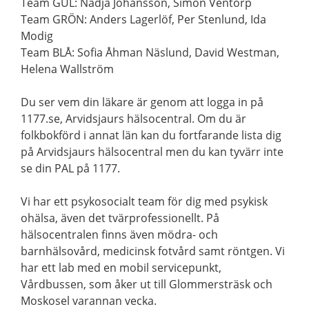
Team GUL: Nadja Johansson, Simon Ventorp
Team GRÖN: Anders Lagerlöf, Per Stenlund, Ida
Modig
Team BLÅ: Sofia Åhman Näslund, David Westman,
Helena Wallström
Du ser vem din läkare är genom att logga in på
1177.se, Arvidsjaurs hälsocentral. Om du är
folkbokförd i annat län kan du fortfarande lista dig
på Arvidsjaurs hälsocentral men du kan tyvärr inte
se din PAL på 1177.
Vi har ett psykosocialt team för dig med psykisk
ohälsa, även det tvärprofessionellt. På
hälsocentralen finns även mödra- och
barnhälsovård, medicinsk fotvård samt röntgen. Vi
har ett lab med en mobil servicepunkt,
Vårdbussen, som åker ut till Glommersträsk och
Moskosel varannan vecka.