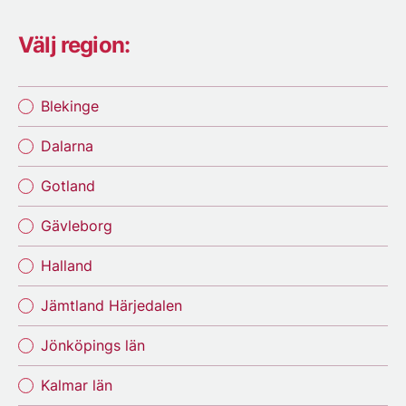
Välj region:
Blekinge
Dalarna
Gotland
Gävleborg
Halland
Jämtland Härjedalen
Jönköpings län
Kalmar län