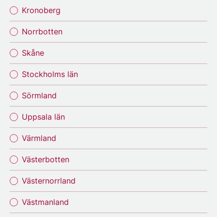
Kronoberg
Norrbotten
Skåne
Stockholms län
Sörmland
Uppsala län
Värmland
Västerbotten
Västernorrland
Västmanland