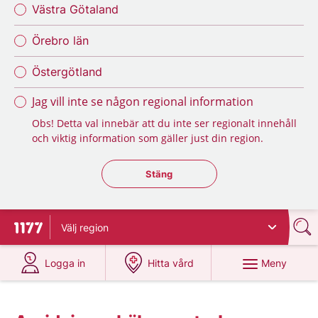
Västra Götaland
Örebro län
Östergötland
Jag vill inte se någon regional information
Obs! Detta val innebär att du inte ser regionalt innehåll
och viktig information som gäller just din region.
Stäng regionsväljaren
Stäng
Välj
region
Till startsidan för 1177
på 1177.se
på 1177.se
Meny
Logga in
Hitta vård