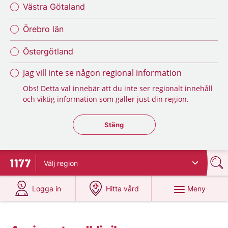
Västra Götaland
Örebro län
Östergötland
Jag vill inte se någon regional information
Obs! Detta val innebär att du inte ser regionalt innehåll
och viktig information som gäller just din region.
Stäng regionsväljaren
Stäng
Välj
region
Till startsidan för 1177
på 1177.se
på 1177.se
Meny
Logga in
Hitta vård