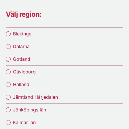
Välj region:
Blekinge
Dalarna
Gotland
Gävleborg
Halland
Jämtland Härjedalen
Jönköpings län
Kalmar län