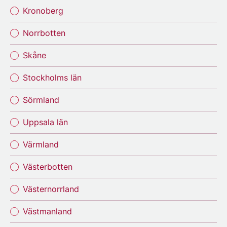
Kronoberg
Norrbotten
Skåne
Stockholms län
Sörmland
Uppsala län
Värmland
Västerbotten
Västernorrland
Västmanland