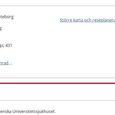
öteborg
Större karta och reseplaner
g
i, 431
https://www.sahlgrenska.se/omraden/omrade-3/arbetsterapi-och-fysioterapi/enheter/arbetsterapi-molndal/
enska Universitetssjukhuset.