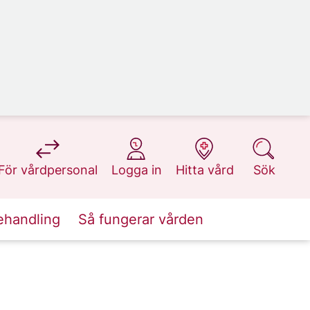
på 1177.se
på 1177.se
på 1177.se
på 1177.se
För vårdpersonal
Logga in
Hitta vård
Sök
ehandling
Så fungerar vården