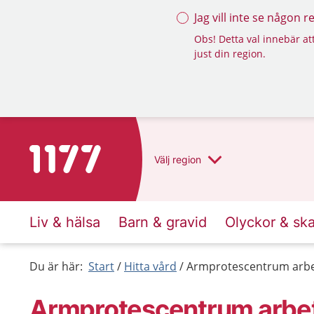
Jag vill inte se någon 
Obs! Detta val innebär att
just din region.
Till startsidan för 1177
Välj
region
Liv & hälsa
Barn & gravid
Olyckor & sk
Du är här:
Start
Hitta vård
Armprotescentrum arbet
Armprotescentrum arbet