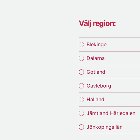
Välj region:
Blekinge
Dalarna
Gotland
Gävleborg
Halland
Jämtland Härjedalen
Jönköpings län