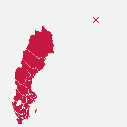
Stäng regionsvälj