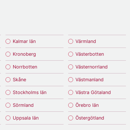
Kalmar län
Värmland
Kronoberg
Västerbotten
Norrbotten
Västernorrland
Skåne
Västmanland
Stockholms län
Västra Götaland
Sörmland
Örebro län
Uppsala län
Östergötland