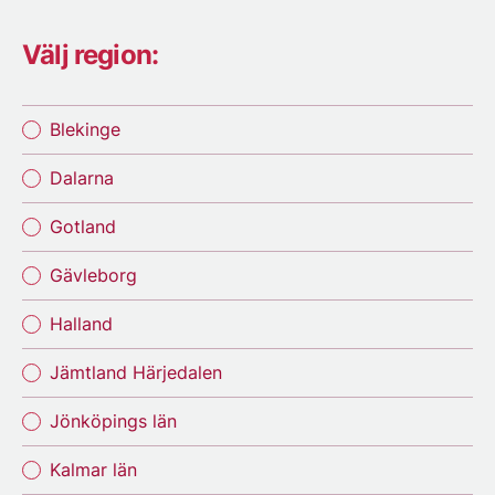
Välj region:
Blekinge
Dalarna
Gotland
Gävleborg
Halland
Jämtland Härjedalen
Jönköpings län
Kalmar län