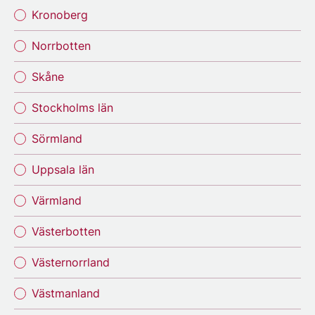
Kronoberg
Norrbotten
Skåne
Stockholms län
Sörmland
Uppsala län
Värmland
Västerbotten
Västernorrland
Västmanland