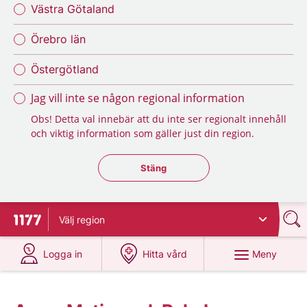
Västra Götaland
Örebro län
Östergötland
Jag vill inte se någon regional information
Obs! Detta val innebär att du inte ser regionalt innehåll
och viktig information som gäller just din region.
Stäng regionsväljaren
Stäng
Välj
region
Till startsidan för 1177
på 1177.se
på 1177.se
Meny
Logga in
Hitta vård