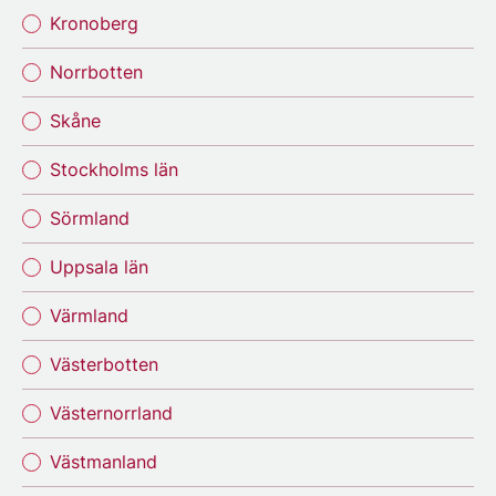
Kronoberg
Norrbotten
Skåne
Stockholms län
Sörmland
Uppsala län
Värmland
Västerbotten
Västernorrland
Västmanland