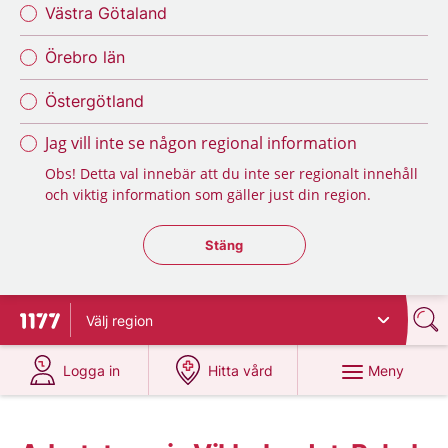
Västra Götaland
Örebro län
Östergötland
Jag vill inte se någon regional information
Obs! Detta val innebär att du inte ser regionalt innehåll
och viktig information som gäller just din region.
Stäng regionsväljaren
Stäng
Välj
region
Till startsidan för 1177
på 1177.se
på 1177.se
Meny
Logga in
Hitta vård