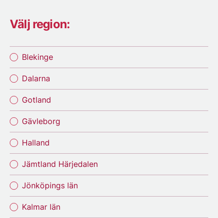
Välj region:
Blekinge
Dalarna
Gotland
Gävleborg
Halland
Jämtland Härjedalen
Jönköpings län
Kalmar län