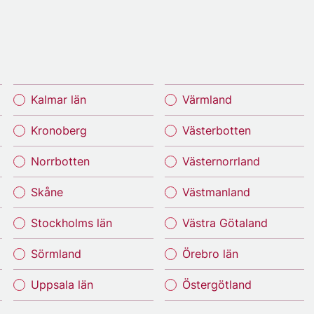
Kalmar län
Värmland
Kronoberg
Västerbotten
Norrbotten
Västernorrland
Skåne
Västmanland
Stockholms län
Västra Götaland
Sörmland
Örebro län
Uppsala län
Östergötland