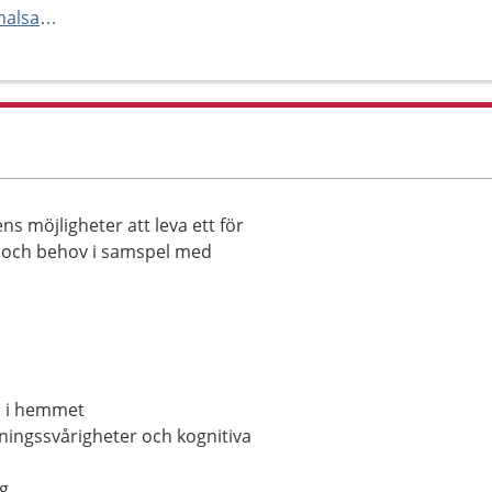
https://www.regionhalland.se/halsa-och-vard/vardcentralen-halland/
s möjligheter att leva ett för
ål och behov i samspel med
ch i hemmet
tningssvårigheter och kognitiva
g