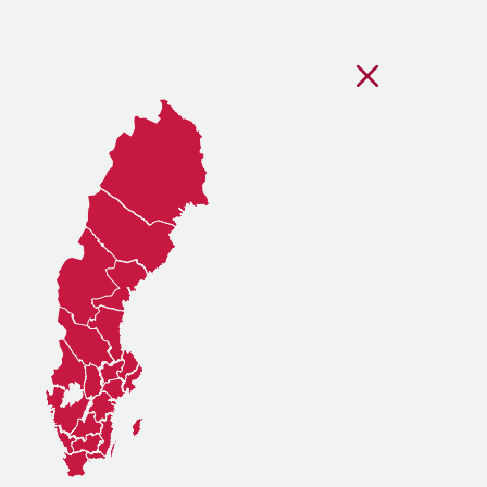
Stäng regionsvälj