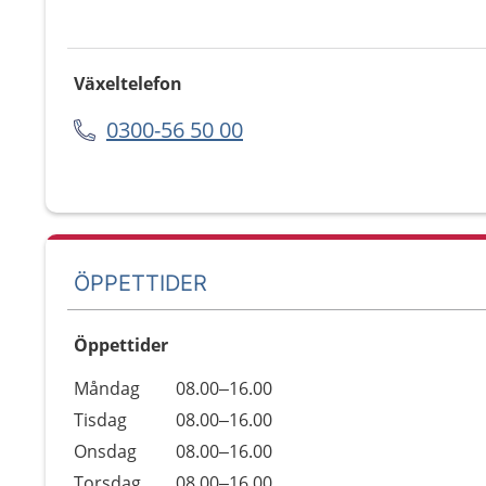
Växeltelefon
0300-56 50 00
ÖPPETTIDER
Öppettider
Öppettider
Kommentarer
Måndag
08.00–16.00
Dag
Tisdag
08.00–16.00
Onsdag
08.00–16.00
Torsdag
08.00–16.00