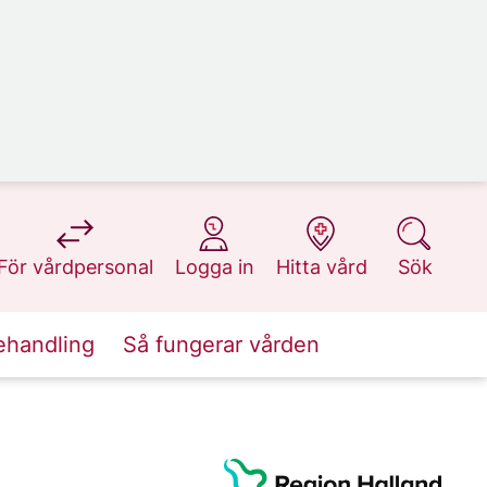
på 1177.se
på 1177.se
på 1177.se
på 1177.se
För vårdpersonal
Logga in
Hitta vård
Sök
ehandling
Så fungerar vården