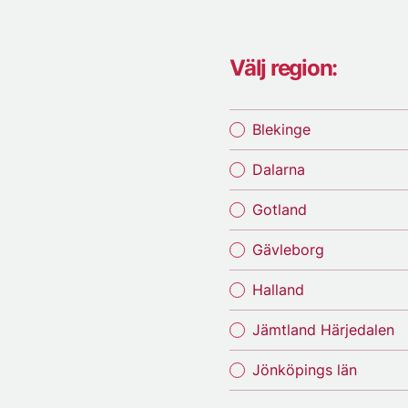
Välj region:
Blekinge
Dalarna
Gotland
Gävleborg
Halland
Jämtland Härjedalen
Jönköpings län