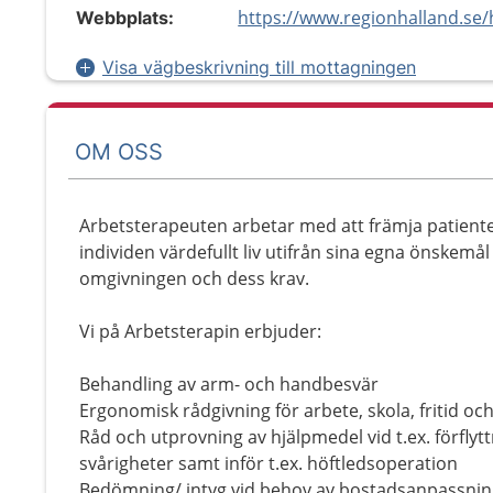
Webbplats:
Visa vägbeskrivning till mottagningen
OM OSS
Arbetsterapeuten arbetar med att främja patienten
individen värdefullt liv utifrån sina egna önskem
omgivningen och dess krav.
Vi på Arbetsterapin erbjuder:
Behandling av arm- och handbesvär
Ergonomisk rådgivning för arbete, skola, fritid o
Råd och utprovning av hjälpmedel vid t.ex. förflyt
svårigheter samt inför t.ex. höftledsoperation
Bedömning/ intyg vid behov av bostadsanpassnin