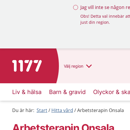
Jag vill inte se någon 
Obs! Detta val innebär att
just din region.
Till startsidan för 1177
Välj
region
Liv & hälsa
Barn & gravid
Olyckor & sk
Du är här:
Start
Hitta vård
Arbetsterapin Onsala
Arbetsterapin Onsala