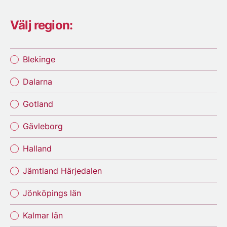
Välj region:
Blekinge
Dalarna
Gotland
Gävleborg
Halland
Jämtland Härjedalen
Jönköpings län
Kalmar län