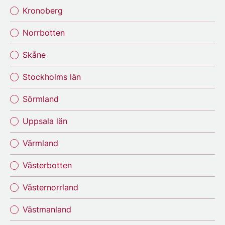
Kronoberg
Norrbotten
Skåne
Stockholms län
Sörmland
Uppsala län
Värmland
Västerbotten
Västernorrland
Västmanland