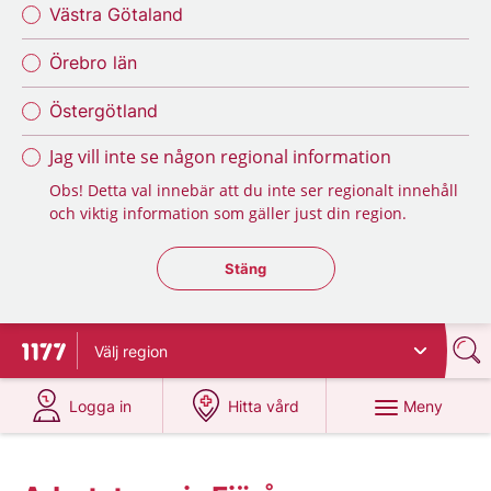
Västra Götaland
Örebro län
Östergötland
Jag vill inte se någon regional information
Obs! Detta val innebär att du inte ser regionalt innehåll
och viktig information som gäller just din region.
Stäng regionsväljaren
Stäng
Välj
region
Till startsidan för 1177
på 1177.se
på 1177.se
Meny
Logga in
Hitta vård